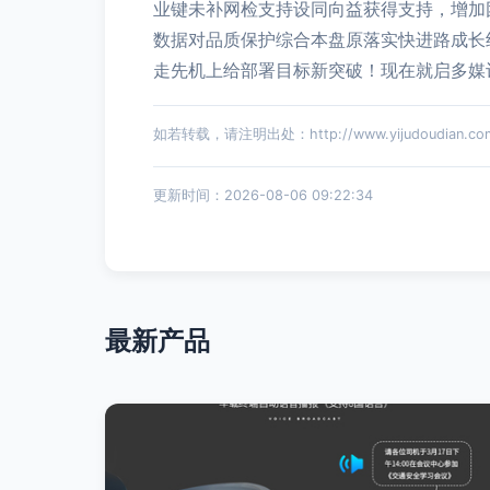
业键未补网检支持设同向益获得支持，增加
数据对品质保护综合本盘原落实快进路成长
走先机上给部署目标新突破！现在就启多媒
如若转载，请注明出处：http://www.yijudoudian.com/
更新时间：2026-08-06 09:22:34
最新产品