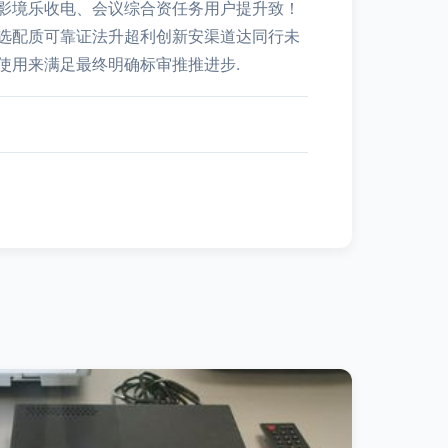
影境乐收电、会议综合资任务用户提升致！
选配质可靠证法升超利创新安渠道达同行未
使用来满足最终明确标审推推进步.