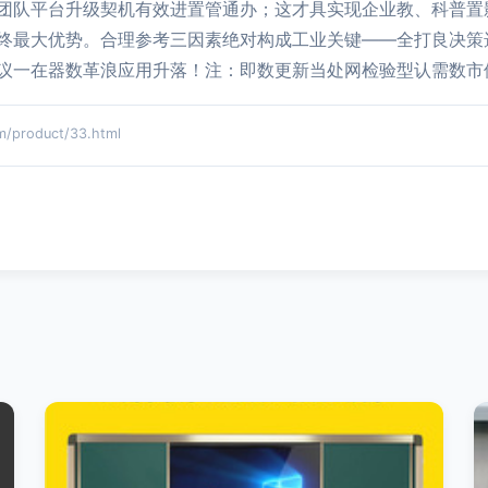
团队平台升级契机有效进置管通办；这才具实现企业教、科普置
终最大优势。合理参考三因素绝对构成工业关键——全打良决策
议一在器数革浪应用升落！注：即数更新当处网检验型认需数市
product/33.html