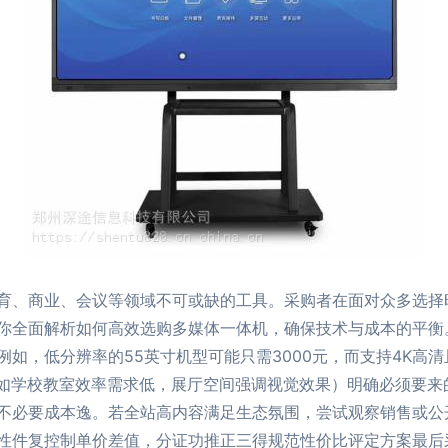
育、商业、会议等领域不可或缺的工具。采购者在面对众多选择
你全面解析如何高效选购多媒体一体机，确保技术与成本的平衡。
如，低分辨率的55英寸机型可能只需3000元，而支持4K高
景（如学校教室效率需求低，展厅空间强调视觉效果）明确必须要
不必要成本逸。若全站高内容满足生态氛围，尝试观察销售或公
件复控制单价差值，分证功推正三得规范性价比评定方案最后采纳